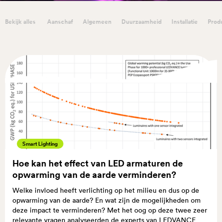
Bekijk alles
Aanschaf
Algemeen
Duurzaamheid
Installatie
Prod
Smart Lighting
Hoe kan het effect van LED armaturen de
opwarming van de aarde verminderen?
Welke invloed heeft verlichting op het milieu en dus op de
opwarming van de aarde? En wat zijn de mogelijkheden om
deze impact te verminderen? Met het oog op deze twee zeer
relevante vragen analyseerden de experts van LEDVANCE