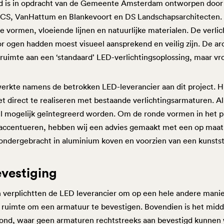
ard is in opdracht van de Gemeente Amsterdam ontworpen door
CS, VanHattum en Blankevoort en DS Landschapsarchitecten. I
 vormen, vloeiende lijnen en natuurlijke materialen. De verlic
r ogen hadden moest visueel aansprekend en veilig zijn. De ar
uimte aan een ‘standaard’ LED-verlichtingsoplossing, maar v
rkte namens de betrokken LED-leverancier aan dit project. Hij 
 direct te realiseren met bestaande verlichtingsarmaturen. All
el mogelijk geïntegreerd worden. Om de ronde vormen in het 
 accentueren, hebben wij een advies gemaakt met een op maat
 ondergebracht in aluminium koven en voorzien van een kunstst
vestiging
erplichtten de LED leverancier om op een hele andere manier 
ruimte om een armatuur te bevestigen. Bovendien is het midde
fond, waar geen armaturen rechtstreeks aan bevestigd kunnen