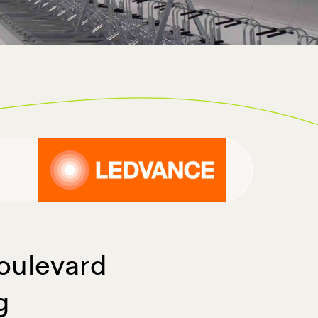
boulevard
g