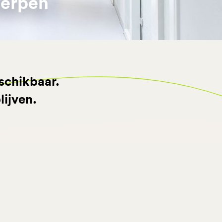
werpen
schikbaar.
lijven.