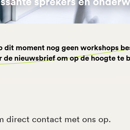
essante sprekers en onder
 op dit moment nog geen workshops be
or de nieuwsbrief om op de hoogte te b
 direct contact met ons op.