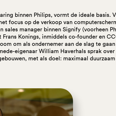
varing binnen Philips, vormt de ideale basis. 
et focus op de verkoop van computerscherm
 sales manager binnen Signify (voorheen Phi
t Frans Konings, inmiddels co-founder en C
 droom om als ondernemer aan de slag te gaa
j mede-eigenaar William Haverhals sprak over
in gebouwen, met als doel: maximaal duurzaam