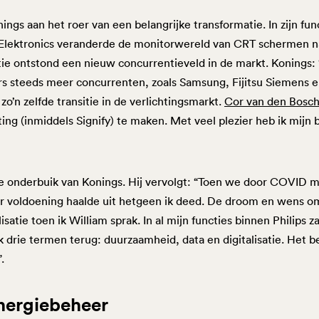
ings aan het roer van een belangrijke transformatie. In zijn f
Elektronics veranderde de monitorwereld van CRT schermen na
itie ontstond een nieuw concurrentieveld in de markt. Konings
rs steeds meer concurrenten, zoals Samsung, Fijitsu Siemens en
o’n zelfde transitie in de verlichtingsmarkt.
Cor van den Bosc
ting (inmiddels Signify) te maken. Met veel plezier heb ik mijn b
 de onderbuik van Konings. Hij vervolgt: “Toen we door COVID 
ger voldoening haalde uit hetgeen ik deed. De droom en wens 
satie toen ik William sprak. In al mijn functies binnen Philips zat
k drie termen terug: duurzaamheid, data en digitalisatie. Het b
.
energiebeheer