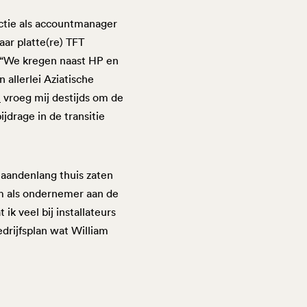
unctie als accountmanager
ar platte(re) TFT
: “We kregen naast HP en
 allerlei Aziatische
h
vroeg mij destijds om de
ijdrage in de transitie
maandenlang thuis zaten
om als ondernemer aan de
 ik veel bij installateurs
edrijfsplan wat William