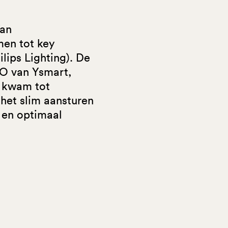
Van
en tot key
lips Lighting). De
CO van Ysmart,
n kwam tot
 het slim aansturen
 en optimaal