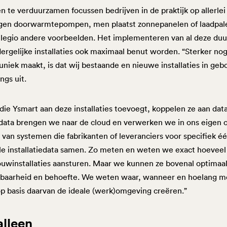
 te verduurzamen focussen bedrijven in de praktijk op allerlei
en doorwarmtepompen, men plaatst zonnepanelen of laadpale
og legio andere voorbeelden. Het implementeren van al deze du
dergelijke installaties ook maximaal benut worden. “Sterker no
iek maakt, is dat wij bestaande en nieuwe installaties in ge
ngs uit.
 Ysmart aan deze installaties toevoegt, koppelen ze aan data d
e data brengen we naar de cloud en verwerken we in ons eigen 
 van systemen die fabrikanten of leveranciers voor specifiek éé
le installatiedata samen. Zo meten en weten we exact hoeveel 
winstallaties aansturen. Maar we kunnen ze bovenal optimaal
ikbaarheid en behoefte. We weten waar, wanneer en hoelang 
p basis daarvan de ideale (werk)omgeving creëren.”
alleen