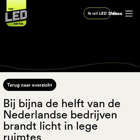
Sluiten
Menu
Ik wil LED
Terug naar overzicht
Bij bijna de helft van de
Nederlandse bedrijven
brandt licht in lege
ruimtes