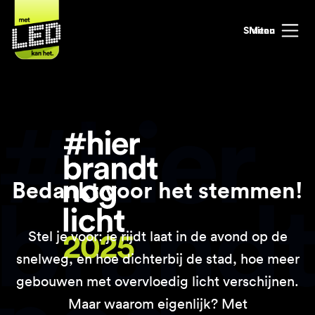
Sluiten
Menu
Bedankt voor het stemmen!
Stel je voor: je rijdt laat in de avond op de
snelweg, en hoe dichterbij de stad, hoe meer
gebouwen met overvloedig licht verschijnen.
Maar waarom eigenlijk? Met