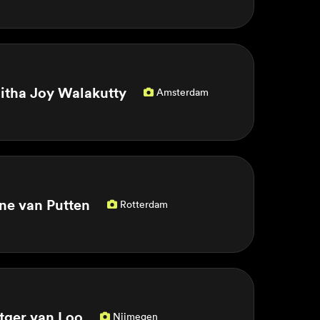
litha Joy Walakutty
Amsterdam

ne van Putten
Rotterdam

tger van Loo
Nijmegen
