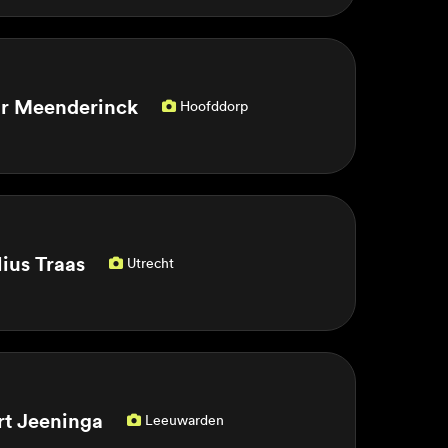
r Meenderinck
Hoofddorp

lius Traas
Utrecht

rt Jeeninga
Leeuwarden
