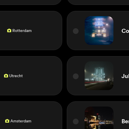
d
Co
Rotterdam

Ju
Utrecht

Be
Amsterdam
