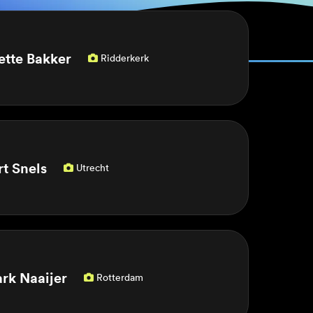
ette Bakker
Ridderkerk

rt Snels
Utrecht

rk Naaijer
Rotterdam
