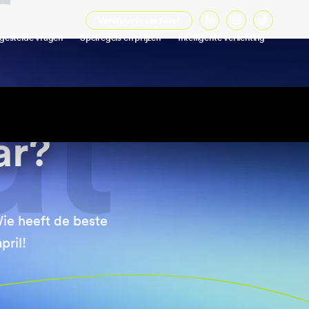
Verstuur jouw foto!



gestelde vragen
Spelregels en prijzen
Intelligente verlichting
ar?
ie heeft de beste
pril!