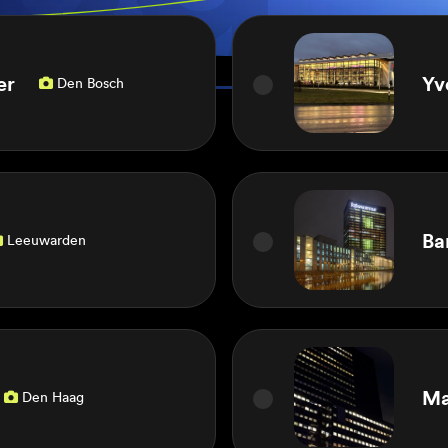
er
Yv
Den Bosch

Ba
Leeuwarden

Ma
Den Haag
