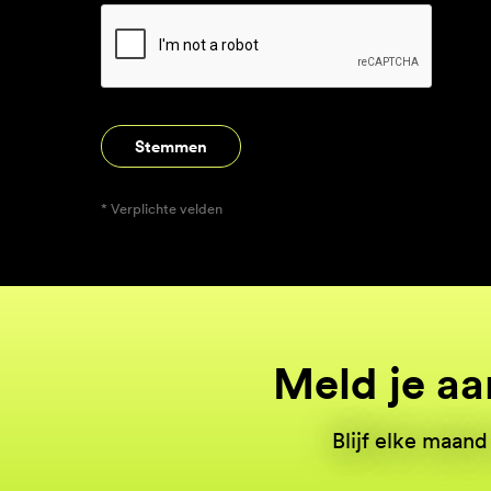
* Verplichte velden
Meld je aa
Blijf elke maan