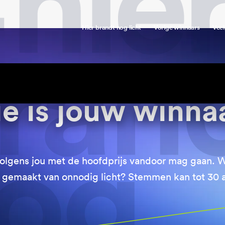
Hier brandt nog licht
Vorige winnaars
Veel
e is jouw winna
volgens jou met de hoofdprijs vandoor mag gaan. W
 gemaakt van onnodig licht? Stemmen kan tot 30 a