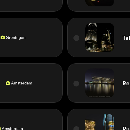
Ta
Groningen

Re
Amsterdam

Ru
Amsterdam
