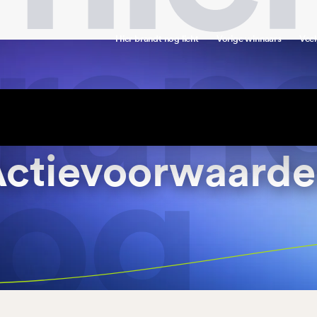
Hier brandt nog licht
Vorige winnaars
Veel
ctievoorwaard