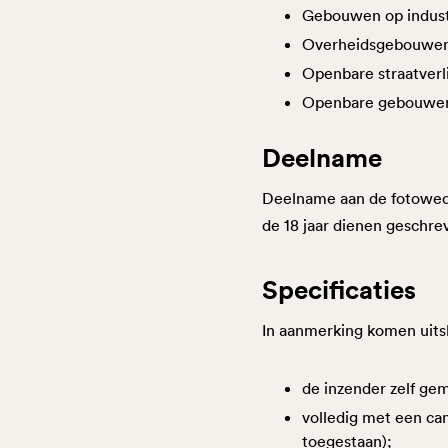
Gebouwen op industr
Overheidsgebouwen w
Openbare straatverli
Openbare gebouwen w
Deelname
Deelname aan de fotowedst
de 18 jaar dienen geschr
Specificaties
In aanmerking komen uitslu
de inzender zelf gem
volledig met een cam
toegestaan);