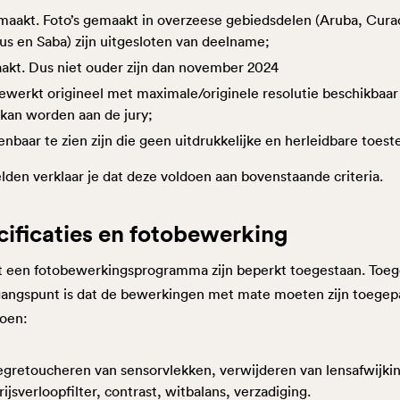
emaakt. Foto’s gemaakt in overzeese gebiedsdelen (Aruba, Cura
ius en Saba) zijn uitgesloten van deelname;
aakt. Dus niet ouder zijn dan november 2024
ewerkt origineel met maximale/originele resolutie beschikbaar
 kan worden aan de jury;
nbaar te zien zijn die geen uitdrukkelijke en herleidbare to
den verklaar je dat deze voldoen aan bovenstaande criteria.
cificaties en fotobewerking
een fotobewerkingsprogramma zijn beperkt toegestaan. Toege
gangspunt is dat de bewerkingen met mate moeten zijn toegepa
oen:
gretoucheren van sensorvlekken, verwijderen van lensafwijki
grijsverloopfilter, contrast, witbalans, verzadiging.