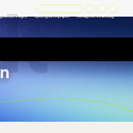
Verstuur jouw foto!



gestelde vragen
Spelregels en prijzen
Intelligente verlichting
en