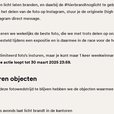
en licht laten branden, en daarbij de #hierbrandtnoglicht te ge
et delen van de foto op Instagram, stuur je de originele (high r
tagram direct message.
cteren we wekelijks de beste foto, die we met trots delen op on
steld tijdens een expositie en is daarmee in de race voor de h
miteerd foto’s insturen, maar je kunt maar 1 keer weekwinnar
e actie loopt tot 30 maart 2025 23:59.
ren objecten
 deze fotowedstrijd te blijven hebben we de objecten waarmee
s avonds laat licht brandt in de kantoren