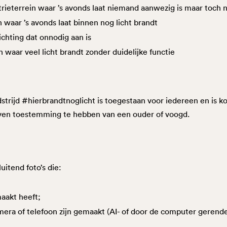
ieterrein waar ’s avonds laat niemand aanwezig is maar toch n
aar ’s avonds laat binnen nog licht brandt
chting dat onnodig aan is
aar veel licht brandt zonder duidelijke functie
rijd #hierbrandtnoglicht is toegestaan voor iedereen en is k
even toestemming te hebben van een ouder of voogd.
itend foto’s die:
aakt heeft;
era of telefoon zijn gemaakt (AI- of door de computer gerende